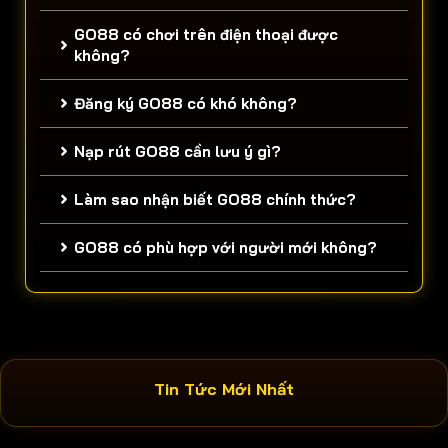
Đăng ký GO88 có khó không?
Nạp rút GO88 cần lưu ý gì?
Làm sao nhận biết GO88 chính thức?
GO88 có phù hợp với người mới không?
Tin Tức Mới Nhất