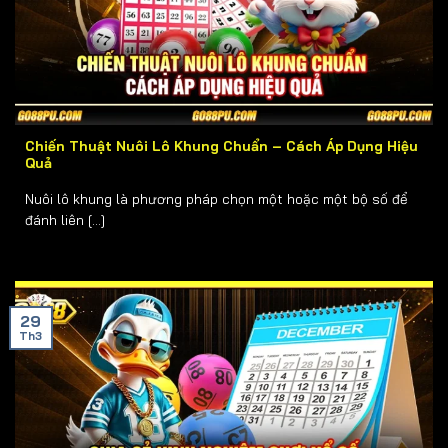
Chiến Thuật Nuôi Lô Khung Chuẩn – Cách Áp Dụng Hiệu
Quả
Nuôi lô khung là phương pháp chọn một hoặc một bộ số để
đánh liên [...]
29
Th3