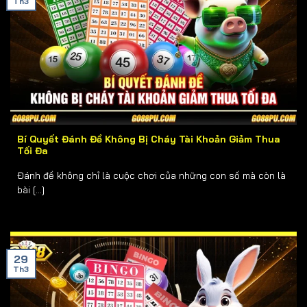
Bí Quyết Đánh Đề Không Bị Cháy Tài Khoản Giảm Thua
Tối Đa
Đánh đề không chỉ là cuộc chơi của những con số mà còn là
bài [...]
29
Th3