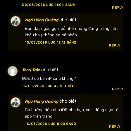
Bạn đặt ngắn gọn, dễ nhớ nhưng đừng trùng mật
khẩu hay thông tin cá nhân.
10/06/2026 LÚC 12:12 SÁNG
REPLY
cho biết:
Tony Trần
GO88 có bản iPhone không?
15/06/2026 LÚC 4:59 CHIỀU
REPLY
cho biết:
Ngô Hùng Cường
Có hướng dẫn cho iOS nha bạn, xem đúng mục tải
app trên trang.
16/06/2026 LÚC 8:03 SÁNG
REPLY
cho biết:
Thịnh Bo