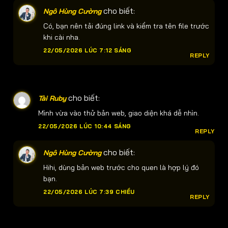
22/05/2026 LÚC 7:12 SÁNG
REPLY
cho biết:
Tài Ruby
Mình vừa vào thử bản web, giao diện khá dễ nhìn.
22/05/2026 LÚC 10:44 SÁNG
REPLY
cho biết:
Ngô Hùng Cường
Hihi, dùng bản web trước cho quen là hợp lý đó
bạn.
22/05/2026 LÚC 7:39 CHIỀU
REPLY
cho biết:
Lâm Sói
FAQ này có cập nhật thêm không admin?