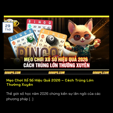
29
Th3
Mẹo Chơi Xổ Số Hiệu Quả 2026 – Cách Trúng Lớn
Thường Xuyên
Thế giới số học năm 2026 chứng kiến sự lên ngôi của các
phương pháp [...]
29
Th3