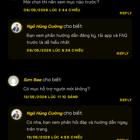
cho biết:
Ngô Hùng Cường
Bạn xem phần hướng dẫn đăng ký, tải app và FAQ
trước là dễ hiểu nhất.
09/05/2026 LÚC 9:39 CHIỀU
REPLY
cho biết:
Sơn Bee
Có mục hỗ trợ người mới không?
13/05/2026 LÚC 11:10 SÁNG
REPLY
cho biết:
Ngô Hùng Cường
Có nha, bạn xem phần hỏi đáp và hướng dẫn ngay
trên trang.
13/05/2026 LÚC 4:55 CHIỀU
REPLY