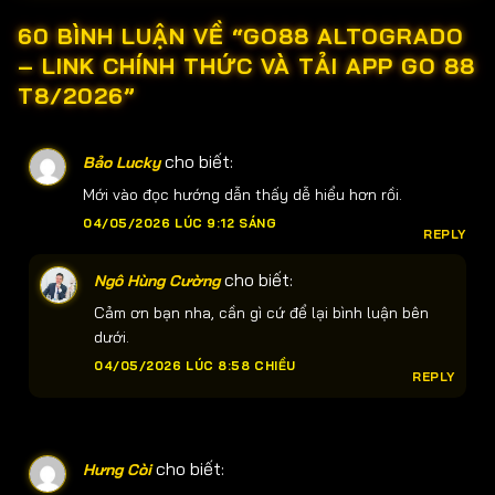
T8/2026
”
cho biết:
Bảo Lucky
Mới vào đọc hướng dẫn thấy dễ hiểu hơn rồi.
04/05/2026 LÚC 9:12 SÁNG
REPLY
cho biết:
Ngô Hùng Cường
Cảm ơn bạn nha, cần gì cứ để lại bình luận bên
dưới.
04/05/2026 LÚC 8:58 CHIỀU
REPLY
cho biết:
Hưng Còi
Mới chơi thì nên xem mục nào trước?
09/05/2026 LÚC 2:44 CHIỀU
REPLY